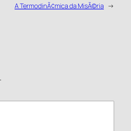
A TermodinÃ¢mica da MisÃ©ria
→
す