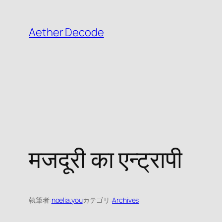
内
容
Aether Decode
を
ス
キ
ッ
プ
मजदूरी का एन्ट्रापी
執筆者:
noelia.you
カテゴリ:
Archives