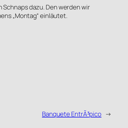
nen Schnaps dazu. Den werden wir
ens „Montag“ einläutet.
Banquete EntrÃ³pico
→