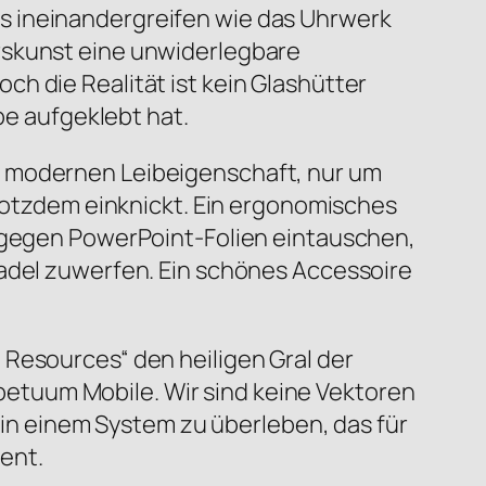
s ineinandergreifen wie das Uhrwerk
rskunst eine unwiderlegbare
h die Realität ist kein Glashütter
pe aufgeklebt hat.
r modernen Leibeigenschaft, nur um
trotzdem einknickt. Ein ergonomisches
t gegen PowerPoint-Folien eintauschen,
nadel zuwerfen. Ein schönes Accessoire
 Resources“ den heiligen Gral der
erpetuum Mobile. Wir sind keine Vektoren
, in einem System zu überleben, das für
ent.