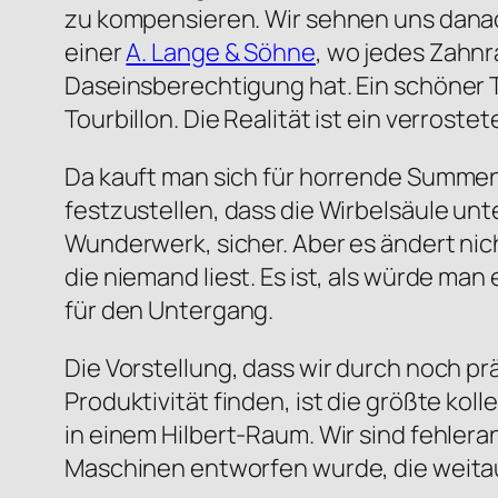
zu kompensieren. Wir sehnen uns danac
einer
A. Lange & Söhne
, wo jedes Zahn
Daseinsberechtigung hat. Ein schöner T
Tourbillon. Die Realität ist ein verrost
Da kauft man sich für horrende Summe
festzustellen, dass die Wirbelsäule unt
Wunderwerk, sicher. Aber es ändert nic
die niemand liest. Es ist, als würde m
für den Untergang.
Die Vorstellung, dass wir durch noch p
Produktivität finden, ist die größte kol
in einem Hilbert-Raum. Wir sind fehlera
Maschinen entworfen wurde, die weitau