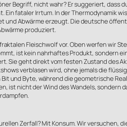
ner Begriff, nicht wahr? Er suggeriert, dass d
. Ein fataler Irrtum. In der Thermodynamik wis
t und Abwärme erzeugt. Die deutsche öffentli
 Abwärme produziert.
en fraktalen Fleischwolf vor. Oben werfen wir 
mt, ist kein nahrhaftes Produkt, sondern ein
imiert. Sie geht direkt vom festen Zustand des
alkshows verblasen wird, ohne jemals die flüs
n Bit und Byte, während die geometrische Real
ören, ist nicht der Wind des Wandels, sondern 
erdampfen.
urellen Zerfall? Mit Konsum. Wir versuchen, d