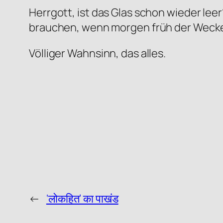
Herrgott, ist das Glas schon wieder le
brauchen, wenn morgen früh der Wecke
Völliger Wahnsinn, das alles.
←
‘लोकहित’ का पाखंड