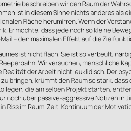
eometrie beschreiben wir den Raum der Wahrsc
ehmen ist in diesem Sinne nichts anderes als
onalen Fläche herumirren. Wenn der Vorstand 
ik. Er möchte, dass jede noch so kleine Beweg
Mail – den maximalen Effekt auf die Zielfunkti
mes ist nicht flach. Sie ist so verbeult, narb
 Reeperbahn. Wir versuchen, menschliche Kapa
ie Realität der Arbeit nicht-euklidisch. Der 
zu bringen, krümmt den Raum so stark, dass d
ollegen, die am selben Projekt starten, entfe
 nur noch über passive-aggressive Notizen in 
ein Riss im Raum-Zeit-Kontinuum der Motivati