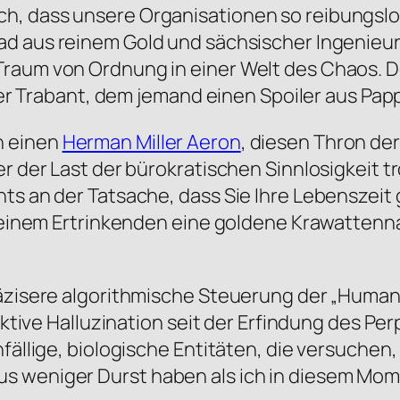
h, dass unsere Organisationen so reibungslo
rad aus reinem Gold und sächsischer Ingenieu
raum von Ordnung in einer Welt des Chaos. Doc
eter Trabant, dem jemand einen Spoiler aus Pap
n einen
Herman Miller Aeron
, diesen Thron de
er der Last der bürokratischen Sinnlosigkeit 
hts an der Tatsache, dass Sie Ihre Lebenszei
an einem Ertrinkenden eine goldene Krawatten
räzisere algorithmische Steuerung der „Human
lektive Halluzination seit der Erfindung des P
nfällige, biologische Entitäten, die versuchen
s weniger Durst haben als ich in diesem Mom