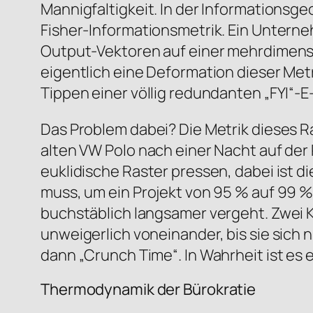
Mannigfaltigkeit. In der Informationsg
Fisher-Informationsmetrik. Ein Untern
Output-Vektoren auf einer mehrdimensi
eigentlich eine Deformation dieser Metr
Tippen einer völlig redundanten „FYI“-E-
Das Problem dabei? Die Metrik dieses Rau
alten VW Polo nach einer Nacht auf der
euklidische Raster pressen, dabei ist d
muss, um ein Projekt von 95 % auf 99 % 
buchstäblich langsamer vergeht. Zwei K
unweigerlich voneinander, bis sie sich
dann „Crunch Time“. In Wahrheit ist es 
Thermodynamik der Bürokratie