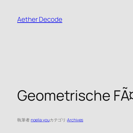
内
容
Aether Decode
を
ス
キ
ッ
プ
Geometrische FÃ
執筆者:
noelia.you
カテゴリ:
Archives