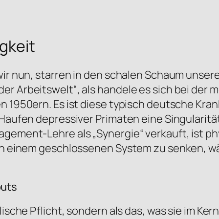
gkeit
 wir nun, starren in den schalen Schaum unser
er Arbeitswelt“, als handele es sich bei der
en 1950ern. Es ist diese typisch deutsche Kra
 Haufen depressiver Primaten eine Singularitä
gement-Lehre als „Synergie“ verkauft, ist phy
e in einem geschlossenen System zu senken, w
outs
ische Pflicht, sondern als das, was sie im Kern