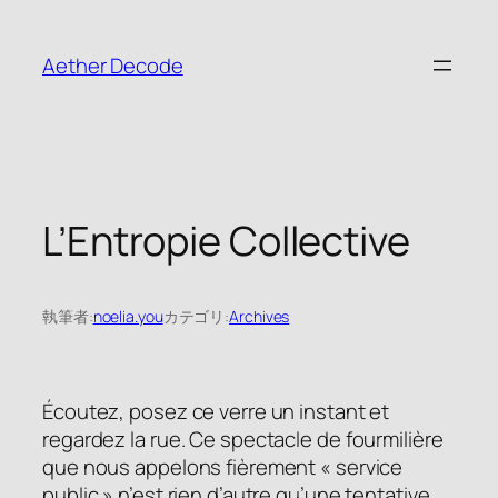
内
容
Aether Decode
を
ス
キ
ッ
プ
L’Entropie Collective
執筆者:
noelia.you
カテゴリ:
Archives
Écoutez, posez ce verre un instant et
regardez la rue. Ce spectacle de fourmilière
que nous appelons fièrement « service
public » n’est rien d’autre qu’une tentative